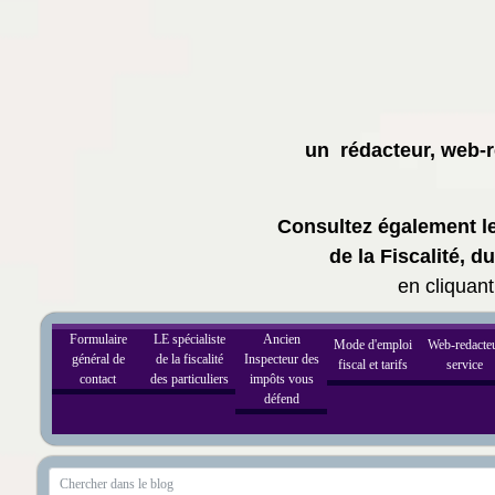
un rédacteur, web-ré
Consultez également les
de la Fiscalité, 
en cliquant
Formulaire
LE spécialiste
Ancien
Mode d'emploi
Web-redacte
général de
de la fiscalité
Inspecteur des
fiscal et tarifs
service
contact
des particuliers
impôts vous
défend