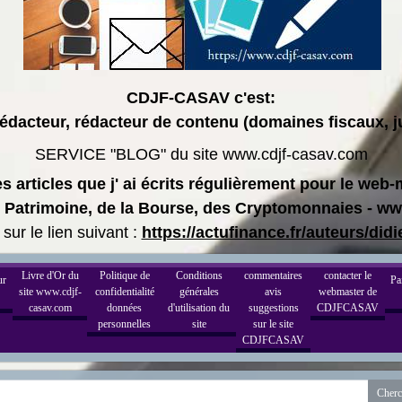
CDJF-CASAV c'est:
dacteur, rédacteur de contenu (domaines fiscaux, ju
SERVICE "BLOG" du site www.cdjf-casav.com
 articles que j' ai écrits régulièrement pour le web
du Patrimoine, de la Bourse, des Cryptomonnaies - w
 sur le lien suivant :
https://actufinance.fr/auteurs/did
Livre d'Or du
Politique de
Conditions
commentaires
contacter le
ur
Pa
site www.cdjf-
confidentialité
générales
avis
webmaster de
casav.com
données
d'utilisation du
suggestions
CDJFCASAV
personnelles
site
sur le site
CDJFCASAV