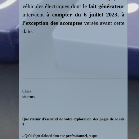
véhicules électriques dont le
fait générateur
intervient
à compter du 6 juillet 2023, à
l’exception des acomptes
versés avant cette
date.
Chers
visiteurs
Que retenir d'essentiel de votre exploration des pages de ce site
?
- Qu'il s'agit d'abord d'un site
professionnel,
et que
: