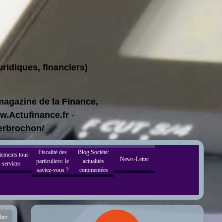
ridiques, financiers)
-magazine de la Finance,
ww.Actufinance.fr
-
ierbrochon/
Fiscalité des
Blog Société:
iements tous
News-Letter
particuliers: le
actualités
services
saviez-vous ?
commentées