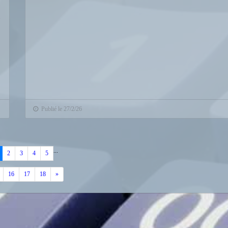
Publié le 27/2/26
...
dent
2
3
4
5
Suivant
16
17
18
»