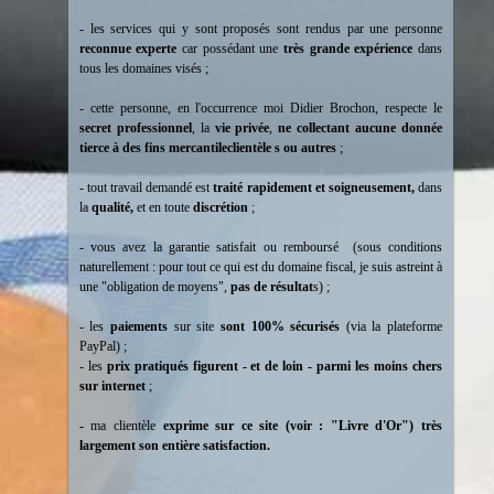
- les services qui y sont proposés sont rendus par une personne
reconnue experte
car possédant une
très
grande expérience
dans
tous les domaines visés ;
- cette personne, en l'occurrence moi Didier Brochon, respecte le
secret professionnel
, la
vie privée
,
ne collectant aucune donnée
tierce à des fins mercantileclientèle s ou autres
;
- tout travail demandé est
traité rapidement et soigneusement,
dans
la
qualité,
et en toute
discrétion
;
- vous avez la garantie satisfait ou remboursé (sous conditions
naturellement : pour tout ce qui est du domaine fiscal, je suis astreint à
une "obligation de moyens",
pas de résultat
s) ;
- les
paiements
sur site
sont 100% sécurisés
(via la plateforme
PayPal) ;
- les
prix pratiqués figurent - et de loin - parmi les moins chers
sur internet
;
-
ma clientèle
exprime sur ce site (voir : "Livre d'Or") très
largement son entière satisfaction.