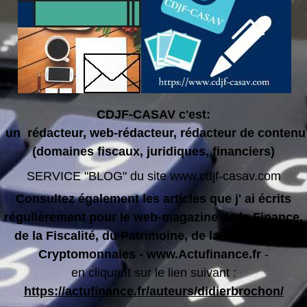
CDJF-CASAV c'est:
un rédacteur, web-rédacteur, rédacteur de contenu
(domaines fiscaux, juridiques, financiers)
SERVICE "BLOG" du site www.cdjf-casav.com
Consultez également les articles que j' ai écrits
régulièrement pour le web-magazine de la Finance,
de la Fiscalité, du Patrimoine, de la Bourse, des
Cryptomonnaies - www.Actufinance.fr
-
en cliquant sur le lien suivant :
https://actufinance.fr/auteurs/didierbrochon/