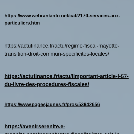
https://www.webrankinfo.net/cat/2170-services-aux-
particuliers.htm
https://actufinance.fr/actu/regime-fiscal-mayotte-
transition-droit-commun-specificites-locales/
https://actufinance.fr/actu/limportant-article-l-57-
du-livre-des-procedures-fiscales/
https://www.pagesjaunes.fr/pros/53942656
https://avenirserenite.e-