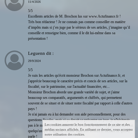
11/4/2026
5/5
Excellents articles de M. Brochon lus sur www.Actufinance.fr !
Très bon rédacteur ! Je ne connais pas comme conseiller en matière
d’impôts mais si j’en juge par le sérieux de ses articles, j’imagine qu’il
conseille et renseigne bien, comme il le dit lui-même dans sa
présentation !
Leguenn
dit :
29/9/2024
5/5
Je suis les articles qu'écrit monsieur Brochon sur Actufinance.fr, et
j'apprécie beaucoup le caractère précis et concis de ses articles, sur la
fiscalité, sur le patrimoine, sur l'actualité financière, etc...
Monsieur Brochon aborde une grande variété de sujet, et j'aime
beaucoup ses comparatifs, argumentés et chiffrés, qui permettent
souvent de se situer et de situer notre fiscalité par rapport à celle d'autres
pays !
Je n'ai jamais eu à lui demander son aide personnellement, pour des
questions fiscales, mais si ça devait se présenter un jour, je n'hésiterais
Les cookies assurent le bon fonctionnement de ce site et des
pas à le mettre à contribution (c'est le cas de le dire !...) je pense, car c'est
médias sociaux affichés. En utilisant ce dernier, vous acceptez
quelqu'un qui m'apparaît comme étant très sérieux et sachant de quoi il
notre utilisation des cookies.
parle !