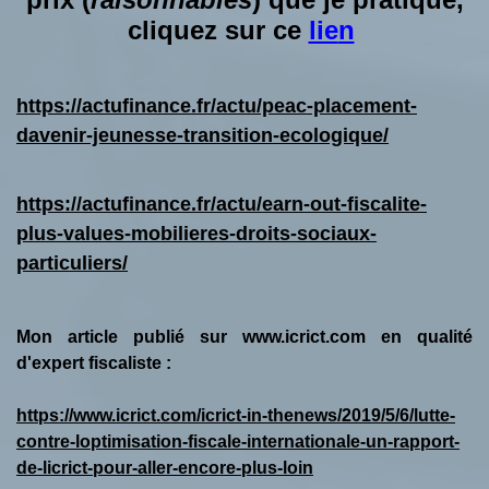
cliquez sur ce
lie
n
https://actufinance.fr/actu/peac-placement-
davenir-jeunesse-transition-ecologique/
https://actufinance.fr/actu/earn-out-fiscalite-
plus-values-mobilieres-droits-sociaux-
particuliers/
Mon article publié sur www.icrict.com en qualité
d'expert fiscaliste :
https://www.icrict.com/icrict-in-thenews/2019/5/6/lutte-
contre-loptimisation-fiscale-internationale-un-rapport-
de-licrict-pour-aller-encore-plus-loin