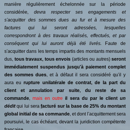
manière régulièrement échelonnée sur la période
considérée,
devra respecter ses engagements et
s'acquitter des sommes dues au fur et à mesure des
factures qui lui seront adressées, lesquelles
correspondront à des travaux réalisés, effectués, et par
conséquent qui lui auront déjà été livrés.
Faute de
s'acquitter dans les temps impartis des montants mensuels
dus,
tous travaux, tous envois
(articles ou autres)
seront
immédiatement
s
uspendus jusqu'à paiement complet
des sommes dues
, et à défaut il sera considéré qu'il y
aura eu
rupture unilatérale de contrat, de la part du
client et annulation par suite, du reste de sa
commande
,
mais en outre
il sera du par le client
un
dédit
qui lui sera
f
acturé sur la base de 25% du montant
global initial de sa commande
, et dont l'acquittement sera
poursuivi, le cas échéant, devant la juridiction compétente
française.