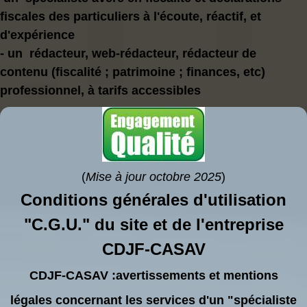
fiscales des particuliers à l'écoute, réactif, et
d'expérience
- un rédacteur, web-rédacteur, rédacteur de
contenu (fiscalité ; patrimoine ; finances, etc)
professionnel, à tarifs accessibles
(
Mise à jour octobre 2025
)
Conditions générales d'utilisation
"C.G.U." du site et de l'entreprise
CDJF-CASAV
CDJF-CASAV :avertissements et mentions
légales concernant les services d'un "spécialiste